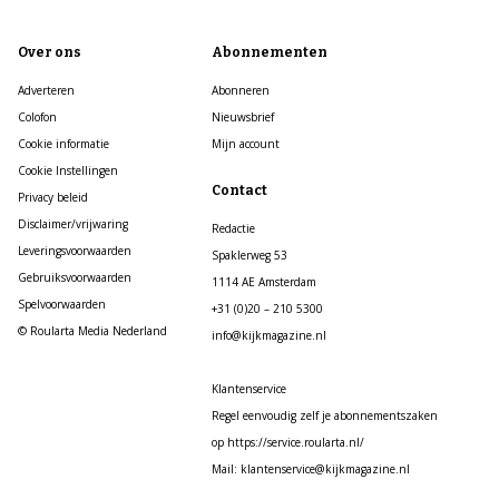
Over ons
Abonnementen
Adverteren
Abonneren
Colofon
Nieuwsbrief
Cookie informatie
Mijn account
Cookie Instellingen
Contact
Privacy beleid
Disclaimer/vrijwaring
Redactie
Leveringsvoorwaarden
Spaklerweg 53
Gebruiksvoorwaarden
1114 AE Amsterdam
Spelvoorwaarden
+31 (0)20 – 210 5300
© Roularta Media Nederland
info@kijkmagazine.nl
Klantenservice
Regel eenvoudig zelf je abonnementszaken
op https://service.roularta.nl/
Mail: klantenservice@kijkmagazine.nl