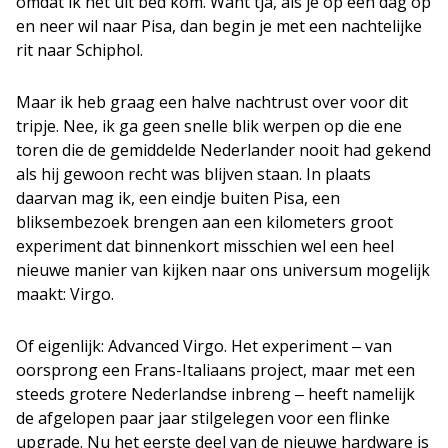
omdat ik net uit bed kom. Want tja, als je op één dag op
en neer wil naar Pisa, dan begin je met een nachtelijke
rit naar Schiphol.
Maar ik heb graag een halve nachtrust over voor dit
tripje. Nee, ik ga geen snelle blik werpen op die ene
toren die de gemiddelde Nederlander nooit had gekend
als hij gewoon recht was blijven staan. In plaats
daarvan mag ik, een eindje buiten Pisa, een
bliksembezoek brengen aan een kilometers groot
experiment dat binnenkort misschien wel een heel
nieuwe manier van kijken naar ons universum mogelijk
maakt: Virgo.
Of eigenlijk: Advanced Virgo. Het experiment ‒ van
oorsprong een Frans-Italiaans project, maar met een
steeds grotere Nederlandse inbreng ‒ heeft namelijk
de afgelopen paar jaar stilgelegen voor een flinke
upgrade. Nu het eerste deel van de nieuwe hardware is