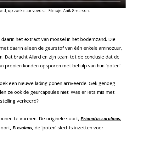
and, op zoek naar voedsel. Filmpje: Anik Grearson.
daarin het extract van mossel in het bodemzand. Die
et daarin alleen de geurstof van één enkele aminozuur,
 Dat bracht Allard en zijn team tot de conclusie dat de
un prooien konden opsporen met behulp van hun ‘poten’.
zoek een nieuwe lading ponen arriveerde. Gek genoeg
en ze ook de geurcapsules niet. Was er iets mis met
telling verkeerd?
ponen te vormen. De originele soort,
,
Prionotus carolinus
soort,
, de ‘poten’ slechts inzetten voor
P. evolans