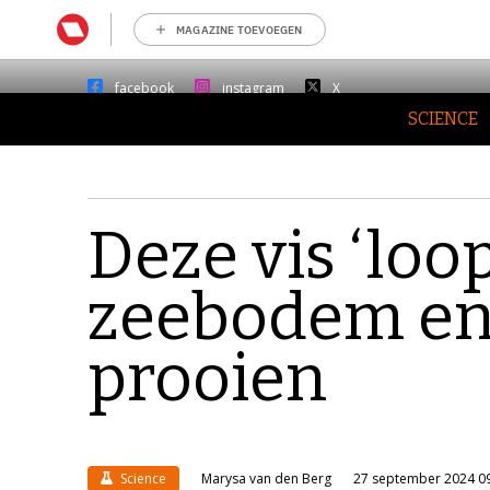
MAGAZINE TOEVOEGEN
facebook
instagram
X
SCIENCE
Deze vis ‘loop
zeebodem en ‘
prooien
Science
Marysa van den Berg
27 september 2024 0