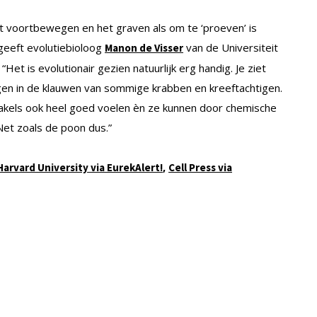
et voortbewegen en het graven als om te ‘proeven’ is
geeft evolutiebioloog
van de Universiteit
Manon de Visser
“Het is evolutionair gezien natuurlijk erg handig. Je ziet
uigen in de klauwen van sommige krabben en kreeftachtigen.
takels ook heel goed voelen èn ze kunnen door chemische
Net zoals de poon dus.”
,
Harvard University via EurekAlert!
Cell Press via