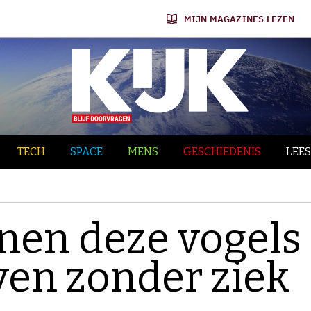
MIJN MAGAZINES LEZEN
TECH
SPACE
MENS
GESCHIEDENIS
LEES
en deze vogels
ven zonder ziek