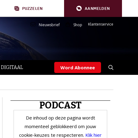
PUZZELEN
AANMELDEN
Klantenservice
Nieuwsbrief
Shop
 DIGITAAL
Word Abonnee
PODCAST
De inhoud op deze pagina wordt
momenteel geblokkeerd om jouw
cookie-keuzes te respecteren.
Klik hier