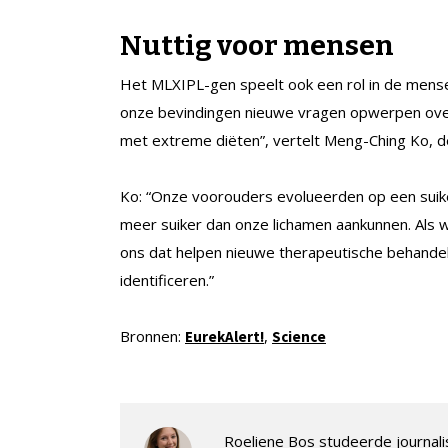
Nuttig voor mensen
Het MLXIPL-gen speelt ook een rol in de menselij
onze bevindingen nieuwe vragen opwerpen over
met extreme diëten”, vertelt Meng-Ching Ko, 
Ko: “Onze voorouders evolueerden op een suik
meer suiker dan onze lichamen aankunnen. Als 
ons dat helpen nieuwe therapeutische behandel
identificeren.”
Bronnen:
,
E
urekAlert!
Science
Roeliene Bos studeerde journalis