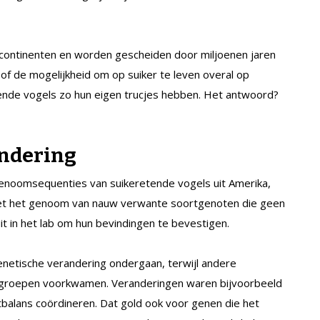
 continenten en worden gescheiden door miljoenen jaren
 of de mogelijkheid om op suiker te leven overal op
llende vogels zo hun eigen trucjes hebben. Het antwoord?
andering
noomsequenties van suikeretende vogels uit Amerika,
 met het genoom van nauw verwante soortgenoten die geen
t in het lab om hun bevindingen te bevestigen.
etische verandering ondergaan, terwijl andere
 groepen voorkwamen. Veranderingen waren bijvoorbeeld
tbalans coördineren. Dat gold ook voor genen die het