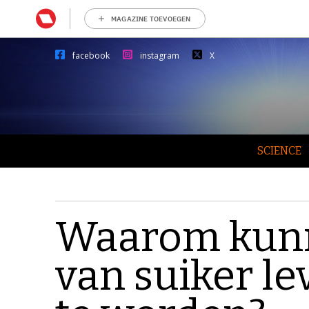
MAGAZINE TOEVOEGEN
facebook
instagram
X
SCIENCE
Waarom kunn
van suiker le