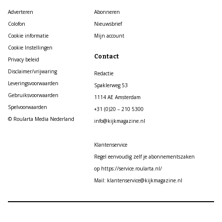
Adverteren
Abonneren
Colofon
Nieuwsbrief
Cookie informatie
Mijn account
Cookie Instellingen
Contact
Privacy beleid
Disclaimer/vrijwaring
Redactie
Leveringsvoorwaarden
Spaklerweg 53
Gebruiksvoorwaarden
1114 AE Amsterdam
Spelvoorwaarden
+31 (0)20 – 210 5300
© Roularta Media Nederland
info@kijkmagazine.nl
Klantenservice
Regel eenvoudig zelf je abonnementszaken
op https://service.roularta.nl/
Mail: klantenservice@kijkmagazine.nl