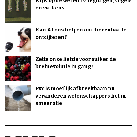
KIJK op de wereld: vliegtuigen, vogels
en varkens
Kan AI ons helpen om dierentaal te
ontcijferen?
Zette onze liefde voor suiker de
breinevolutie in gang?
Pvc is moeilijk afbreekbaar: nu
veranderen wetenschappers het in
smeerolie