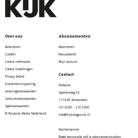
Over ons
Abonnementen
Adverteren
Abonneren
Colofon
Nieuwsbrief
Cookie informatie
Mijn account
Cookie Instellingen
Contact
Privacy beleid
Disclaimer/vrijwaring
Redactie
Leveringsvoorwaarden
Spaklerweg 53
Gebruiksvoorwaarden
1114 AE Amsterdam
Spelvoorwaarden
+31 (0)20 – 210 5300
© Roularta Media Nederland
info@kijkmagazine.nl
Klantenservice
Regel eenvoudig zelf je abonnementszaken