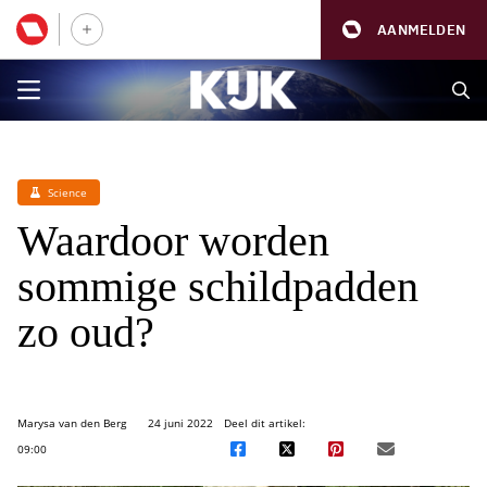
AANMELDEN
Science
Waardoor worden
sommige schildpadden
zo oud?
Marysa van den Berg
24 juni 2022
Deel dit artikel:
09:00