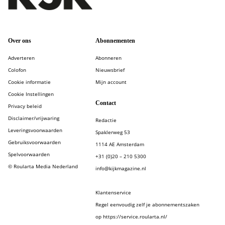
Over ons
Abonnementen
Adverteren
Abonneren
Colofon
Nieuwsbrief
Cookie informatie
Mijn account
Cookie Instellingen
Contact
Privacy beleid
Disclaimer/vrijwaring
Redactie
Leveringsvoorwaarden
Spaklerweg 53
Gebruiksvoorwaarden
1114 AE Amsterdam
Spelvoorwaarden
+31 (0)20 – 210 5300
© Roularta Media Nederland
info@kijkmagazine.nl
Klantenservice
Regel eenvoudig zelf je abonnementszaken
op https://service.roularta.nl/