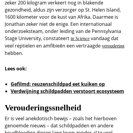
zeker 200 kilogram verkeert nog in blakende
gezondheid, aldus zijn verzorger op St. Helen Island,
1600 kilometer voor de kust van Afrika. Daarmee is
Jonathan zeker niet de enige. Een internationaal
onderzoeksteam, onder leiding van de Pennsylvania
Stage University, constateert
vandaag dat
in
Science
veel reptielen en amfibieën een vertraagde
veroudering
hebben.
Lees ook:
Gefilmd: reuzenschildpad eet kuiken op
Verdwijning schildpadden verstoort ecosysteem
Verouderingssnelheid
Er is veel anekdotisch bewijs – zoals het hierboven
genoemde nieuws – dat schildpadden en andere
koudbloedige dieren lang leven zonder al te veel