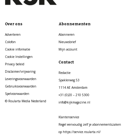
Over ons
Abonnementen
Adverteren
Abonneren
Colofon
Nieuwsbrief
Cookie informatie
Mijn account
Cookie Instellingen
Contact
Privacy beleid
Disclaimer/vrijwaring
Redactie
Leveringsvoorwaarden
Spaklerweg 53
Gebruiksvoorwaarden
1114 AE Amsterdam
Spelvoorwaarden
+31 (0)20 – 210 5300
© Roularta Media Nederland
info@kijkmagazine.nl
Klantenservice
Regel eenvoudig zelf je abonnementszaken
op https://service.roularta.nl/