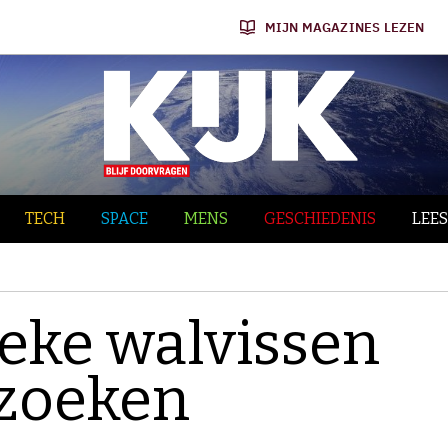
MIJN MAGAZINES LEZEN
TECH
SPACE
MENS
GESCHIEDENIS
LEES
ieke walvissen
rzoeken