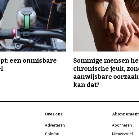
ipt: een onmisbare
Sommige mensen h
el
chronische jeuk, zo
aanwijsbare oorzaak
kan dat?
Over ons
Abonnement
Adverteren
Abonneren
Colofon
Nieuwsbrief