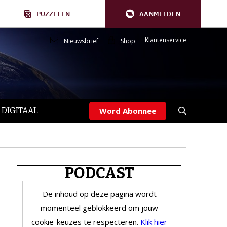
PUZZELEN
AANMELDEN
Klantenservice
Nieuwsbrief
Shop
 DIGITAAL
Word Abonnee
PODCAST
De inhoud op deze pagina wordt
momenteel geblokkeerd om jouw
cookie-keuzes te respecteren.
Klik hier