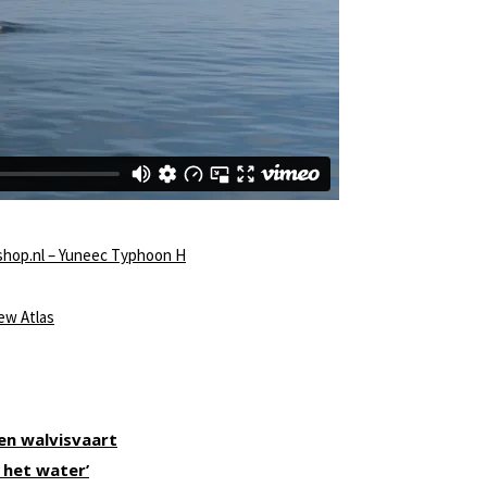
hop.nl – Yuneec Typhoon H
ew Atlas
en walvisvaart
 het water’