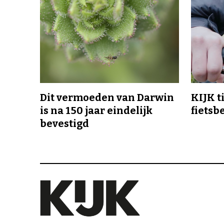
Dit vermoeden van Darwin
KIJK t
is na 150 jaar eindelijk
fietsb
bevestigd