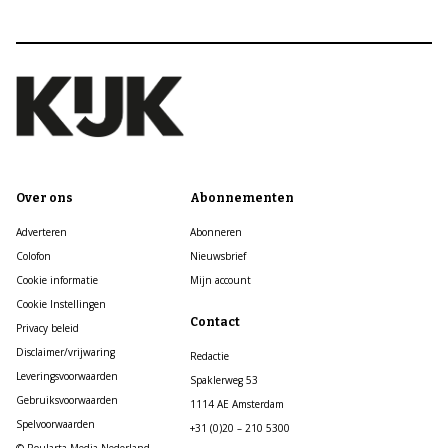
Over ons
Abonnementen
Adverteren
Abonneren
Colofon
Nieuwsbrief
Cookie informatie
Mijn account
Cookie Instellingen
Contact
Privacy beleid
Disclaimer/vrijwaring
Redactie
Leveringsvoorwaarden
Spaklerweg 53
Gebruiksvoorwaarden
1114 AE Amsterdam
Spelvoorwaarden
+31 (0)20 – 210 5300
© Roularta Media Nederland