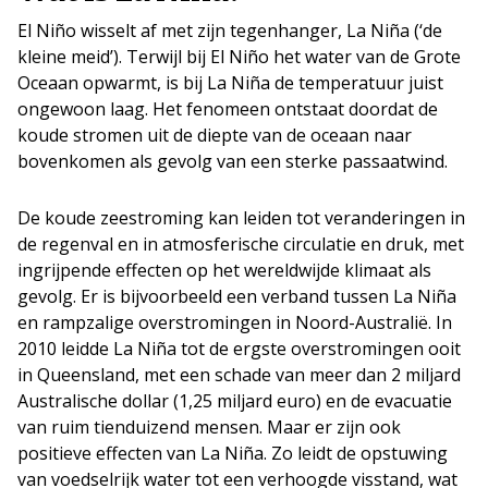
El Niño wisselt af met zijn tegenhanger, La Niña (‘de
kleine meid’). Terwijl bij El Niño het water van de Grote
Oceaan opwarmt, is bij La Niña de temperatuur juist
ongewoon laag. Het fenomeen ontstaat doordat de
koude stromen uit de diepte van de oceaan naar
bovenkomen als gevolg van een sterke passaatwind.
De koude zeestroming kan leiden tot veranderingen in
de regenval en in atmosferische circulatie en druk, met
ingrijpende effecten op het wereldwijde klimaat als
gevolg. Er is bijvoorbeeld een verband tussen La Niña
en rampzalige overstromingen in Noord-Australië. In
2010 leidde La Niña tot de ergste overstromingen ooit
in Queensland, met een schade van meer dan 2 miljard
Australische dollar (1,25 miljard euro) en de evacuatie
van ruim tienduizend mensen. Maar er zijn ook
positieve effecten van La Niña. Zo leidt de opstuwing
van voedselrijk water tot een verhoogde visstand, wat