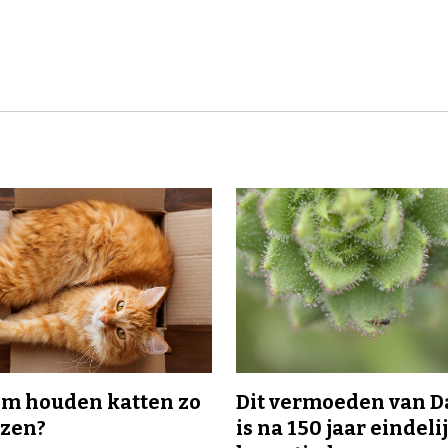
m houden katten zo
Dit vermoeden van 
ozen?
is na 150 jaar eindeli