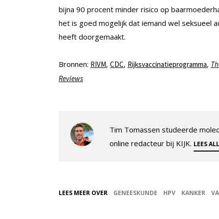
bijna 90 procent minder risico op baarmoederhal
het is goed mogelijk dat iemand wel seksueel a
heeft doorgemaakt.
Bronnen:
,
,
,
RIVM
CDC
Rijksvaccinatieprogramma
Th
Reviews
Tim Tomassen studeerde molecul
online redacteur bij KIJK.
LEES AL
LEES MEER OVER
GENEESKUNDE
HPV
KANKER
VA