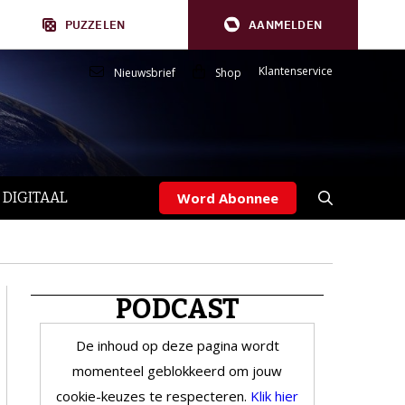
PUZZELEN
AANMELDEN
Klantenservice
Nieuwsbrief
Shop
 DIGITAAL
Word Abonnee
PODCAST
De inhoud op deze pagina wordt
momenteel geblokkeerd om jouw
cookie-keuzes te respecteren.
Klik hier