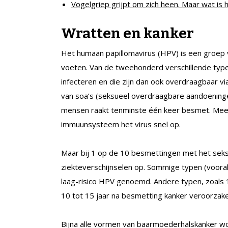
Vogelgriep grijpt om zich heen. Maar wat is 
Wratten en kanker
Het humaan papillomavirus (HPV) is een groep 
voeten. Van de tweehonderd verschillende typen 
infecteren en die zijn dan ook overdraagbaar 
van soa’s (seksueel overdraagbare aandoeninge
mensen raakt tenminste één keer besmet. Mee
immuunsysteem het virus snel op.
Maar bij 1 op de 10 besmettingen met het sek
ziekteverschijnselen op. Sommige typen (voora
laag-risico HPV genoemd. Andere typen, zoals 1
10 tot 15 jaar na besmetting kanker veroorzake
Bijna alle vormen van baarmoederhalskanker 