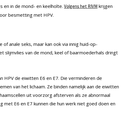
is en in de mond- en keelholte.
krijgen
Volgens het RIVM
door besmetting met HPV.
 of anale seks, maar kan ook via innig huid-op-
 het slijmvlies van de mond, keel of baarmoederhals dringt
van HPV de eiwitten E6 en E7. Die verminderen de
temen van het lichaam. Ze binden namelijk aan de eiwitten
ichaamscellen uit voorzorg afsterven als ze abnormaal
ng met E6 en E7 kunnen die hun werk niet goed doen en