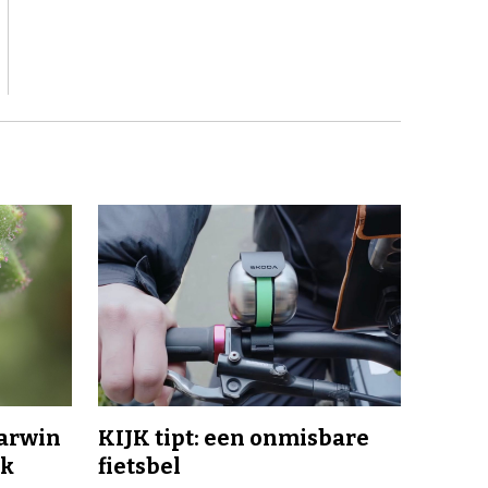
Darwin
KIJK tipt: een onmisbare
jk
fietsbel