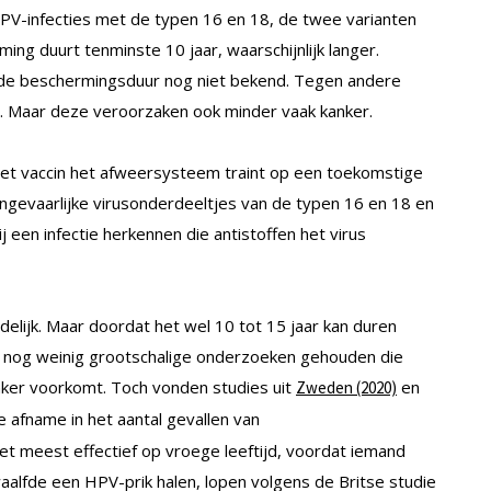
PV-infecties met de typen 16 en 18, de twee varianten
ing duurt tenminste 10 jaar, waarschijnlijk langer.
is de beschermingsduur nog niet bekend. Tegen andere
d. Maar deze veroorzaken ook minder vaak kanker.
t vaccin het afweersysteem traint op een toekomstige
ongevaarlijke virusonderdeeltjes van de typen 16 en 18 en
j een infectie herkennen die antistoffen het virus
elijk. Maar doordat het wel 10 tot 15 jaar kan duren
er nog weinig grootschalige onderzoeken gehouden die
anker voorkomt. Toch vonden studies uit
en
Zweden (2020)
ke afname in het aantal gevallen van
het meest effectief op vroege leeftijd, voordat iemand
waalfde een HPV-prik halen, lopen volgens de Britse studie