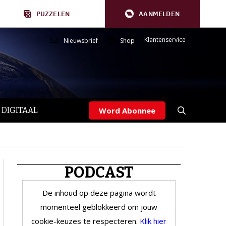
PUZZELEN
AANMELDEN
Klantenservice
Nieuwsbrief
Shop
 DIGITAAL
Word Abonnee
PODCAST
De inhoud op deze pagina wordt
momenteel geblokkeerd om jouw
cookie-keuzes te respecteren.
Klik hier