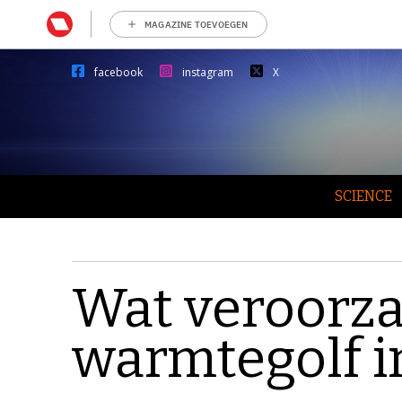
MAGAZINE TOEVOEGEN
facebook
instagram
X
SCIENCE
Wat veroorza
warmtegolf i