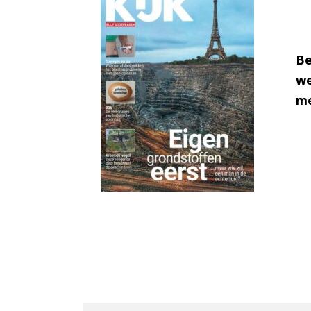
Be
we
me