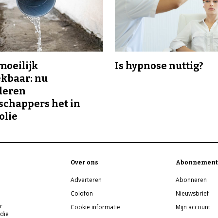
 moeilijk
Is hypnose nuttig?
kbaar: nu
deren
chappers het in
olie
Over ons
Abonnement
Adverteren
Abonneren
Colofon
Nieuwsbrief
r
Cookie informatie
Mijn account
 die