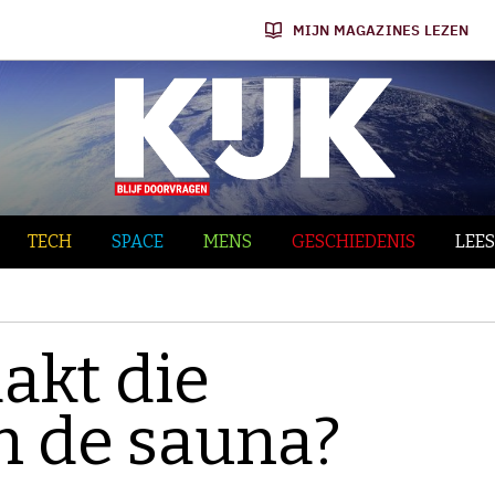
MIJN MAGAZINES LEZEN
TECH
SPACE
MENS
GESCHIEDENIS
LEES
akt die
n de sauna?