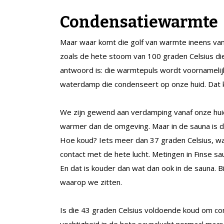
Condensatiewarmte
Maar waar komt die golf van warmte ineens van
zoals de hete stoom van 100 graden Celsius di
antwoord is: die warmtepuls wordt voornameli
waterdamp die condenseert op onze huid. Dat kl
We zijn gewend aan verdamping vanaf onze huid
warmer dan de omgeving. Maar in de sauna is da
Hoe koud? Iets meer dan 37 graden Celsius, 
contact met de hete lucht. Metingen in Finse s
En dat is kouder dan wat dan ook in de sauna. B
waarop we zitten.
Is die 43 graden Celsius voldoende koud om co
vochtigheid in de hete saunalucht normaal maar 