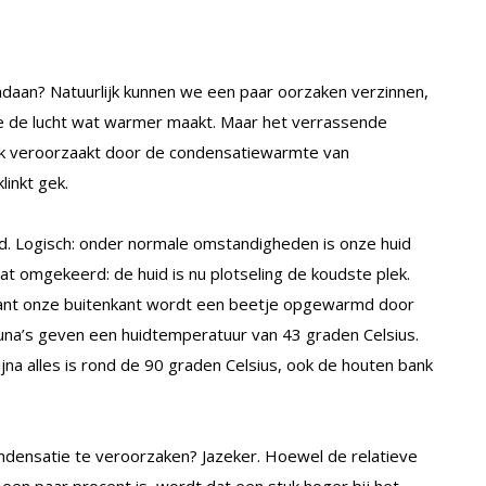
daan? Natuurlijk kunnen we een paar oorzaken verzinnen,
e de lucht wat warmer maakt. Maar het verrassende
jk veroorzaakt door de condensatiewarmte van
inkt gek.
. Logisch: onder normale omstandigheden is onze huid
t omgekeerd: de huid is nu plotseling de koudste plek.
want onze buitenkant wordt een beetje opgewarmd door
auna’s geven een huidtemperatuur van 43 graden Celsius.
ijna alles is rond de 90 graden Celsius, ook de houten bank
ndensatie te veroorzaken? Jazeker. Hoewel de relatieve
een paar procent is, wordt dat een stuk hoger bij het