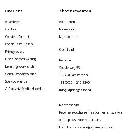
Over ons
Abonnementen
Adverteren
Abonneren
Colofon
Nieuwsbrief
Cookie informatie
Mijn account
Cookie Instellingen
Contact
Privacy beleid
Disclaimer/vrijwaring
Redactie
Leveringsvoorwaarden
Spaklerweg 53
Gebruiksvoorwaarden
1114 AE Amsterdam
Spelvoorwaarden
+31 (0)20 – 210 5300
© Roularta Media Nederland
info@kijkmagazine.nl
Klantenservice
Regel eenvoudig zelf je abonnementszaken
op https://service.roularta.nl/
Mail: klantenservice@kijkmagazine.nl