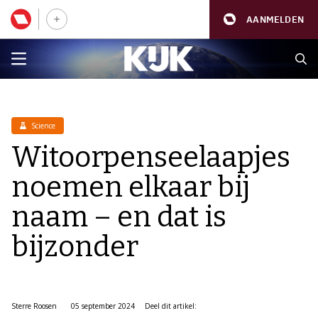
AANMELDEN
Science
Witoorpenseelaapjes
noemen elkaar bij
naam – en dat is
bijzonder
Sterre Roosen
05 september 2024
Deel dit artikel: