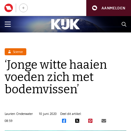
AANMELDEN
Science
‘Jonge witte haaien
voeden zich met
bodemvissen’
Laurien Onderwater
10 juni 2020
Deel dit artikel:
08:59