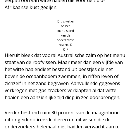
eetpatroon van witte haaien die voor de Zuid-
Afrikaanse kust gedijen.
Dit is wat er
op het
menu stond
van de
onderzochte
haaien. ©
KIJK
Hieruit bleek dat vooral Australische zalm op het menu
staat van de roofvissen. Maar meer dan een vijfde van
het witte haaiendieet bestond uit beestjes die net
boven de oceaanbodem zwemmen, in riffen leven of
zichzelf in het zand begraven. Aanvullende gegevens
verkregen met gps-trackers verklapten al dat witte
haaien een aanzienlijke tijd diep in zee doorbrengen.
Verder bestond ruim 30 procent van de maaginhoud
uit ongeïdentificeerde dieren en uit vissen die de
onderzoekers helemaal niet hadden verwacht aan te