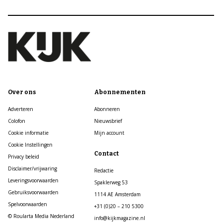
Over ons
Abonnementen
Adverteren
Abonneren
Colofon
Nieuwsbrief
Cookie informatie
Mijn account
Cookie Instellingen
Contact
Privacy beleid
Disclaimer/vrijwaring
Redactie
Leveringsvoorwaarden
Spaklerweg 53
Gebruiksvoorwaarden
1114 AE Amsterdam
Spelvoorwaarden
+31 (0)20 – 210 5300
© Roularta Media Nederland
info@kijkmagazine.nl