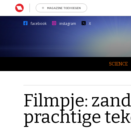
MAGAZINE TOEVOEGEN
facebook
instagram
X
SCIENCE
Filmpje: zan
prachtige te