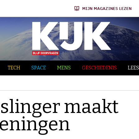
MIJN MAGAZINES LEZEN
TECH
SPACE
MENS
GESCHIEDENIS
LEES
dslinger maakt
keningen