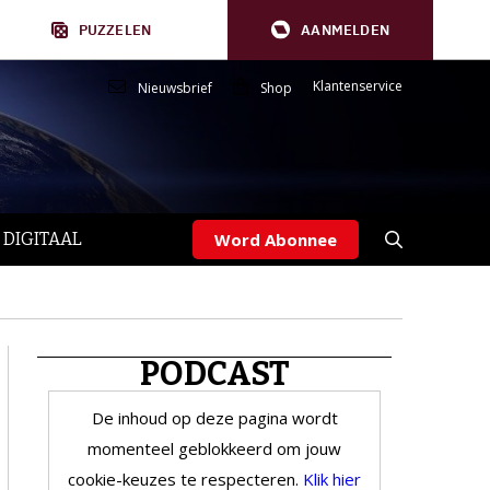
PUZZELEN
AANMELDEN
Klantenservice
Nieuwsbrief
Shop
 DIGITAAL
Word Abonnee
PODCAST
De inhoud op deze pagina wordt
momenteel geblokkeerd om jouw
cookie-keuzes te respecteren.
Klik hier