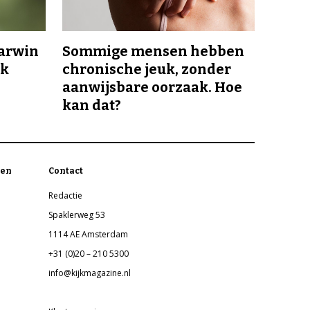
Darwin
Sommige mensen hebben
jk
chronische jeuk, zonder
aanwijsbare oorzaak. Hoe
kan dat?
en
Contact
Redactie
Spaklerweg 53
1114 AE Amsterdam
+31 (0)20 – 210 5300
info@kijkmagazine.nl