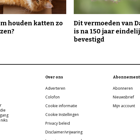
m houden katten zo
Dit vermoeden van 
ozen?
is na 150 jaar eindeli
bevestigd
Over ons
Abonnement
Adverteren
Abonneren
Colofon
Nieuwsbrief
r
Cookie informatie
Mijn account
 die
Cookie Instellingen
pgang
 niks
Privacy beleid
Disclaimer/vrijwaring