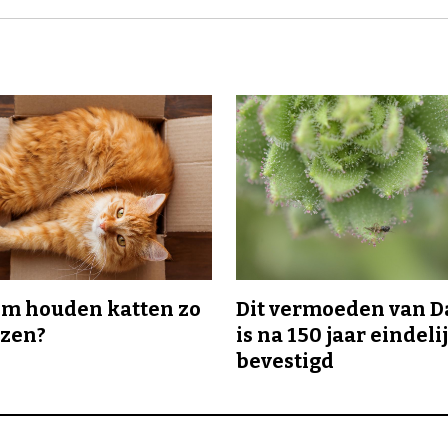
m houden katten zo
Dit vermoeden van 
ozen?
is na 150 jaar eindeli
bevestigd