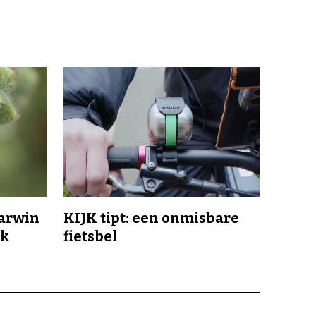
Darwin
KIJK tipt: een onmisbare
jk
fietsbel