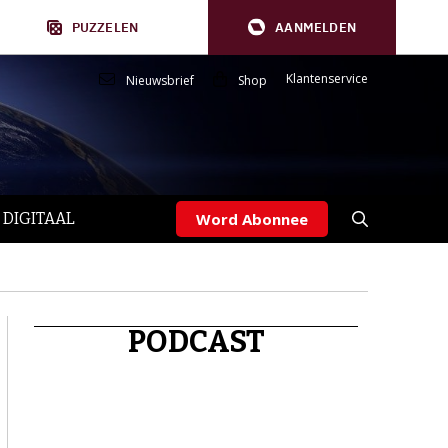
PUZZELEN
AANMELDEN
Klantenservice
Nieuwsbrief
Shop
 DIGITAAL
Word Abonnee
PODCAST