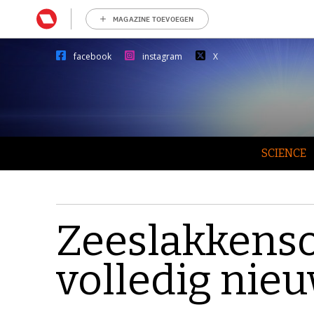
MAGAZINE TOEVOEGEN
facebook
instagram
X
SCIENCE
Zeeslakkens
volledig nie