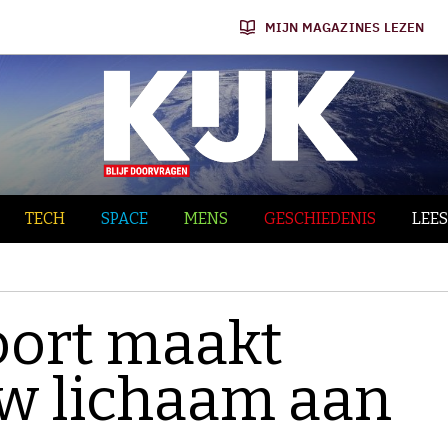
MIJN MAGAZINES LEZEN
TECH
SPACE
MENS
GESCHIEDENIS
LEES
oort maakt
uw lichaam aan