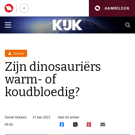
AANMELDEN
Science
Zijn dinosauriërs
warm- of
koudbloedig?
Daniël Dekkers
31 mei 2022
Deel dit artikel:
09:00