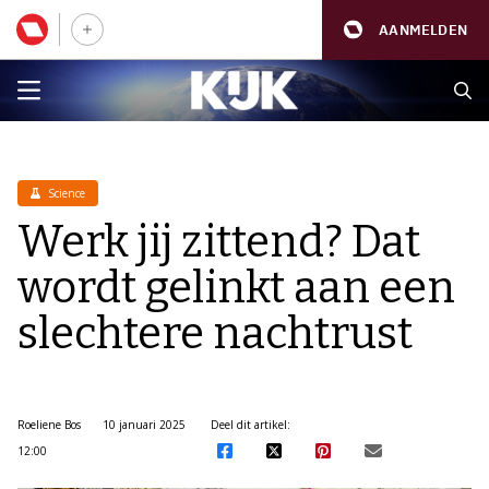
AANMELDEN
Science
Werk jij zittend? Dat
wordt gelinkt aan een
slechtere nachtrust
Roeliene Bos
10 januari 2025
Deel dit artikel:
12:00