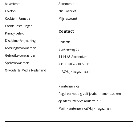
Adverteren
Abonneren
Colofon
Nieuwsbrief
Cookie informatie
Mijn account
Cookie Instellingen
Contact
Privacy beleid
Disclaimer/vrijwaring
Redactie
Leveringsvoorwaarden
Spaklerweg 53
Gebruiksvoorwaarden
1114 AE Amsterdam
Spelvoorwaarden
+31 (0)20 – 210 5300
© Roularta Media Nederland
info@kijkmagazine.nl
Klantenservice
Regel eenvoudig zelf je abonnementszaken
op https://service.roularta.nl/
Mail: klantenservice@kijkmagazine.nl