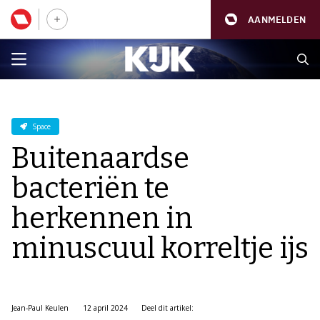
AANMELDEN
Space
Buitenaardse
bacteriën te
herkennen in
minuscuul korreltje ijs
Jean-Paul Keulen
12 april 2024
Deel dit artikel: