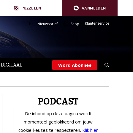
PUZZELEN
AANMELDEN
Klantenservice
Nieuwsbrief
Shop
 DIGITAAL
Word Abonnee
PODCAST
De inhoud op deze pagina wordt
momenteel geblokkeerd om jouw
cookie-keuzes te respecteren.
Klik hier