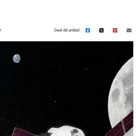
’
9
Deel dit artikel: