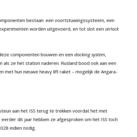
 componenten bestaan: een voortstuwingssysteem, een
 experimenten worden uitgevoerd, en tot slot een
airlock
an deze componenten bouwen en een
docking system
,
 als ze het station naderen. Rusland bood ook aan een
n met hun nieuwe heavy lift raket – mogelijk de Angara-
teun aan het ISS terug te trekken voordat het met
ar eerder dit jaar hebben ze afgesproken om het ISS toch
2028 indien nodig.