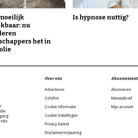
 moeilijk
Is hypnose nuttig?
kbaar: nu
deren
chappers het in
olie
Over ons
Abonnement
Adverteren
Abonneren
Colofon
Nieuwsbrief
r
Cookie informatie
Mijn account
 die
Cookie Instellingen
pgang
 niks
Privacy beleid
Disclaimer/vrijwaring