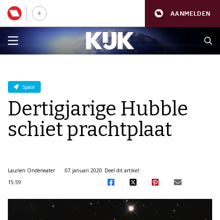
AANMELDEN
Space
Dertigjarige Hubble
schiet prachtplaat
Laurien Onderwater
07 januari 2020
Deel dit artikel:
15:59