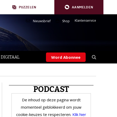
PUZZELEN
AANMELDEN
Klantenservice
Nieuwsbrief
Shop
 DIGITAAL
Word Abonnee
PODCAST
De inhoud op deze pagina wordt
momenteel geblokkeerd om jouw
cookie-keuzes te respecteren.
Klik hier