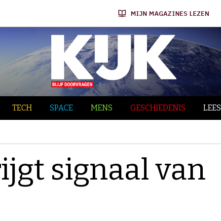
MIJN MAGAZINES LEZEN
TECH
SPACE
MENS
GESCHIEDENIS
LEES
jgt signaal van