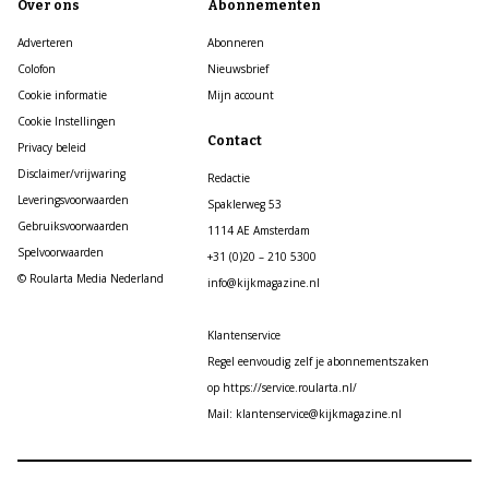
Over ons
Abonnementen
Adverteren
Abonneren
Colofon
Nieuwsbrief
Cookie informatie
Mijn account
Cookie Instellingen
Contact
Privacy beleid
Disclaimer/vrijwaring
Redactie
Leveringsvoorwaarden
Spaklerweg 53
Gebruiksvoorwaarden
1114 AE Amsterdam
Spelvoorwaarden
+31 (0)20 – 210 5300
© Roularta Media Nederland
info@kijkmagazine.nl
Klantenservice
Regel eenvoudig zelf je abonnementszaken
op https://service.roularta.nl/
Mail: klantenservice@kijkmagazine.nl