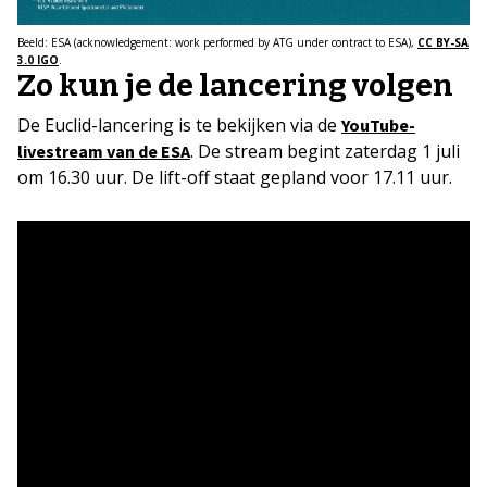
Beeld: ESA (acknowledgement: work performed by ATG under contract to ESA),
CC BY-SA
3.0 IGO
.
Zo kun je de lancering volgen
De Euclid-lancering is te bekijken via de
YouTube-
. De stream begint zaterdag 1 juli
livestream van de ESA
om 16.30 uur. De lift-off staat gepland voor 17.11 uur.