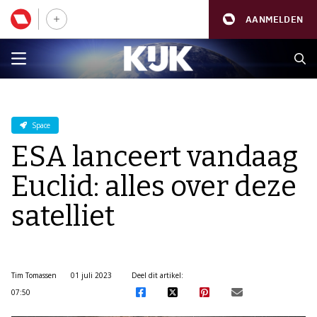
AANMELDEN
Space
ESA lanceert vandaag
Euclid: alles over deze
satelliet
Tim Tomassen
01 juli 2023
Deel dit artikel:
07:50