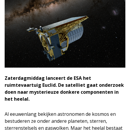
Zaterdagmiddag lanceert de ESA het
ruimtevaartuig Euclid. De satelliet gaat onderzoek
doen naar mysterieuze donkere componenten in
het heelal.
Al eeuwenlang bekijken astronomen de kosmos en
bestuderen ze onder andere planeten, sterren,
sterrenstelsels en gaswolken. Maar het heelal bestaat