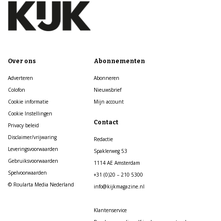
Over ons
Abonnementen
Adverteren
Abonneren
Colofon
Nieuwsbrief
Cookie informatie
Mijn account
Cookie Instellingen
Contact
Privacy beleid
Disclaimer/vrijwaring
Redactie
Leveringsvoorwaarden
Spaklerweg 53
Gebruiksvoorwaarden
1114 AE Amsterdam
Spelvoorwaarden
+31 (0)20 – 210 5300
© Roularta Media Nederland
info@kijkmagazine.nl
Klantenservice