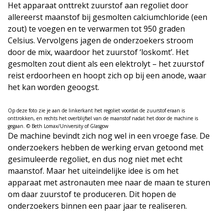
Het apparaat onttrekt zuurstof aan regoliet door
allereerst maanstof bij gesmolten calciumchloride (een
zout) te voegen en te verwarmen tot 950 graden
Celsius. Vervolgens jagen de onderzoekers stroom
door de mix, waardoor het zuurstof ‘loskomt’. Het
gesmolten zout dient als een elektrolyt – het zuurstof
reist erdoorheen en hoopt zich op bij een anode, waar
het kan worden geoogst.
Op deze foto zie je aan de linkerkant het regoliet voordat de zuurstof eraan is
onttrokken, en rechts het overblijfsel van de maanstof nadat het door de machine is
gegaan. © Beth Lomax/University of Glasgow
De machine bevindt zich nog wel in een vroege fase. De
onderzoekers hebben de werking ervan getoond met
gesimuleerde regoliet, en dus nog niet met echt
maanstof. Maar het uiteindelijke idee is om het
apparaat met astronauten mee naar de maan te sturen
om daar zuurstof te produceren. Dit hopen de
onderzoekers binnen een paar jaar te realiseren.