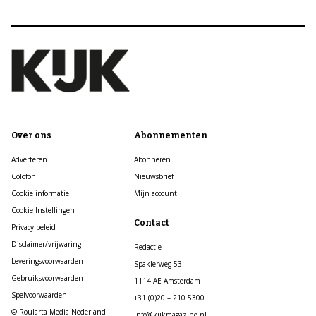
Over ons
Abonnementen
Adverteren
Abonneren
Colofon
Nieuwsbrief
Cookie informatie
Mijn account
Cookie Instellingen
Contact
Privacy beleid
Disclaimer/vrijwaring
Redactie
Leveringsvoorwaarden
Spaklerweg 53
Gebruiksvoorwaarden
1114 AE Amsterdam
Spelvoorwaarden
+31 (0)20 – 210 5300
© Roularta Media Nederland
info@kijkmagazine.nl