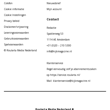
Colofon
Nieuwsbrief
Cookie informatie
Mijn account
Cookie Instellingen
Contact
Privacy beleid
Disclaimer/vrijwaring
Redactie
Leveringsvoorwaarden
Spaklerweg 53
Gebruiksvoorwaarden
1114 AE Amsterdam
Spelvoorwaarden
+31 (0)20 – 210 5300
© Roularta Media Nederland
info@kijkmagazine.nl
Klantenservice
Regel eenvoudig zelf je abonnementszaken
op https://service.roularta.nl/
Mail: klantenservice@kijkmagazine.nl
Roularta Media Nederland ©