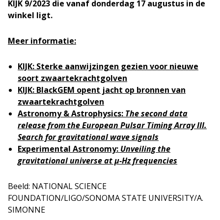
KIJK 9/2023 die vanaf donderdag 17 augustus in de
winkel ligt.
Meer informatie:
KIJK: Sterke aanwijzingen gezien voor nieuwe
soort zwaartekrachtgolven
KIJK: BlackGEM opent jacht op bronnen van
zwaartekrachtgolven
Astronomy & Astrophysics:
The second data
release from the European Pulsar Timing Array III.
Search for gravitational wave signals
Experimental Astronomy:
Unveiling the
gravitational universe at μ-Hz frequencies
Beeld: NATIONAL SCIENCE
FOUNDATION/LIGO/SONOMA STATE UNIVERSITY/A.
SIMONNE