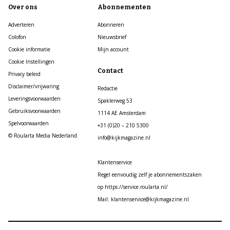
Over ons
Abonnementen
Adverteren
Abonneren
Colofon
Nieuwsbrief
Cookie informatie
Mijn account
Cookie Instellingen
Contact
Privacy beleid
Disclaimer/vrijwaring
Redactie
Leveringsvoorwaarden
Spaklerweg 53
Gebruiksvoorwaarden
1114 AE Amsterdam
Spelvoorwaarden
+31 (0)20 – 210 5300
© Roularta Media Nederland
info@kijkmagazine.nl
Klantenservice
Regel eenvoudig zelf je abonnementszaken
op https://service.roularta.nl/
Mail: klantenservice@kijkmagazine.nl