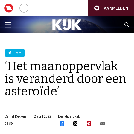
AANMELDEN
Space
‘Het maanoppervlak
is veranderd door een
asteroïde’
Daniël Dekkers
12 april 2022
Deel dit artikel:
08:59