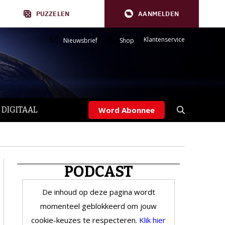
PUZZELEN
AANMELDEN
Klantenservice
Nieuwsbrief
Shop
 DIGITAAL
Word Abonnee
PODCAST
De inhoud op deze pagina wordt
momenteel geblokkeerd om jouw
cookie-keuzes te respecteren.
Klik hier