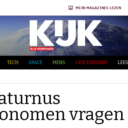
MIJN MAGAZINES LEZEN
TECH
SPACE
MENS
GESCHIEDENIS
LEES
 Saturnus
tronomen vragen