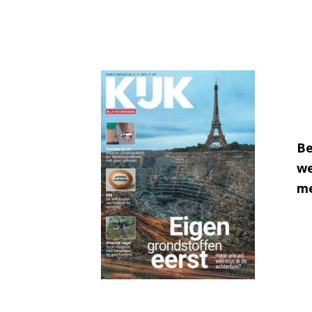
Be
we
me