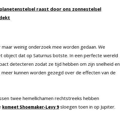
planetenstelsel raast door ons zonnestelsel
dekt
n er maar weinig onderzoek mee worden gedaan. We
et object dat op Saturnus botste. In een perfecte wereld
act detecteren zodat ze tijd hebben om zijn snelheid en
s meer kunnen worden gezegd over de effecten van de
ussen twee hemellichamen rechtstreeks hebben
e
sloegen toen in op Jupiter.
komeet Shoemaker-Levy 9