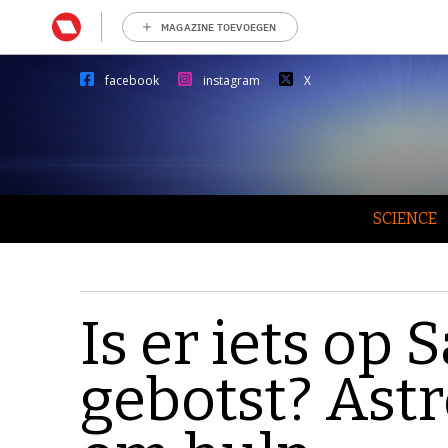
MAGAZINE TOEVOEGEN
facebook
instagram
X
SCIENCE
Is er iets op
gebotst? As