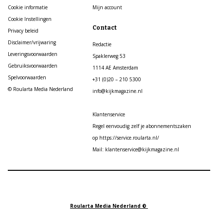
Cookie informatie
Mijn account
Cookie Instellingen
Contact
Privacy beleid
Disclaimer/vrijwaring
Redactie
Leveringsvoorwaarden
Spaklerweg 53
Gebruiksvoorwaarden
1114 AE Amsterdam
Spelvoorwaarden
+31 (0)20 – 210 5300
© Roularta Media Nederland
info@kijkmagazine.nl
Klantenservice
Regel eenvoudig zelf je abonnementszaken
op https://service.roularta.nl/
Mail: klantenservice@kijkmagazine.nl
Roularta Media Nederland ©