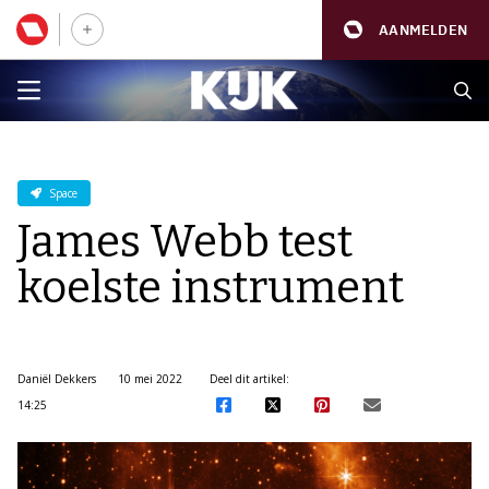
AANMELDEN
Space
James Webb test
koelste instrument
Daniël Dekkers
10 mei 2022
Deel dit artikel:
14:25