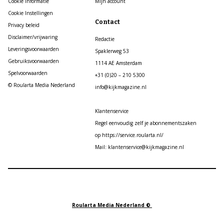
Cookie informatie
Mijn account
Cookie Instellingen
Contact
Privacy beleid
Disclaimer/vrijwaring
Redactie
Leveringsvoorwaarden
Spaklerweg 53
Gebruiksvoorwaarden
1114 AE Amsterdam
Spelvoorwaarden
+31 (0)20 – 210 5300
© Roularta Media Nederland
info@kijkmagazine.nl
Klantenservice
Regel eenvoudig zelf je abonnementszaken
op https://service.roularta.nl/
Mail: klantenservice@kijkmagazine.nl
Roularta Media Nederland ©