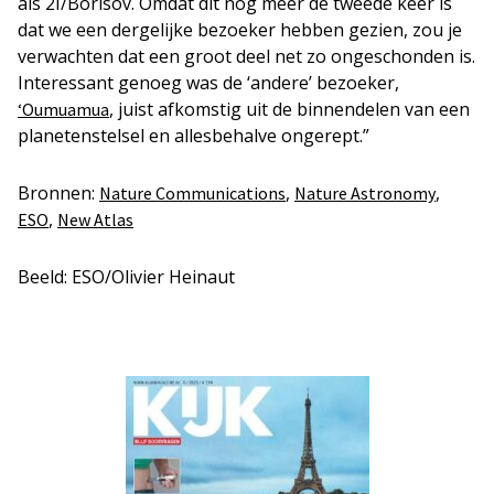
als 2I/Borisov. Omdat dit nog meer de tweede keer is
dat we een dergelijke bezoeker hebben gezien, zou je
verwachten dat een groot deel net zo ongeschonden is.
Interessant genoeg was de ‘andere’ bezoeker,
, juist afkomstig uit de binnendelen van een
‘Oumuamua
planetenstelsel en allesbehalve ongerept.”
Bronnen:
,
,
Nature Communications
Nature Astronomy
,
ESO
New Atlas
Beeld: ESO/Olivier Heinaut