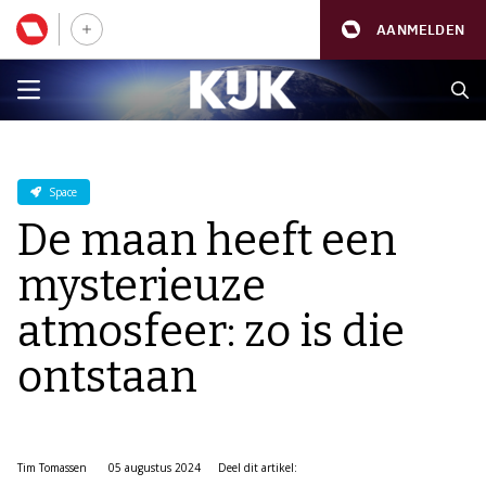
AANMELDEN
Space
De maan heeft een
mysterieuze
atmosfeer: zo is die
ontstaan
Tim Tomassen
05 augustus 2024
Deel dit artikel: