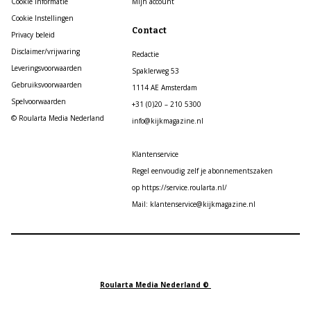
Cookie informatie
Mijn account
Cookie Instellingen
Contact
Privacy beleid
Disclaimer/vrijwaring
Redactie
Leveringsvoorwaarden
Spaklerweg 53
Gebruiksvoorwaarden
1114 AE Amsterdam
Spelvoorwaarden
+31 (0)20 – 210 5300
© Roularta Media Nederland
info@kijkmagazine.nl
Klantenservice
Regel eenvoudig zelf je abonnementszaken
op https://service.roularta.nl/
Mail: klantenservice@kijkmagazine.nl
Roularta Media Nederland ©