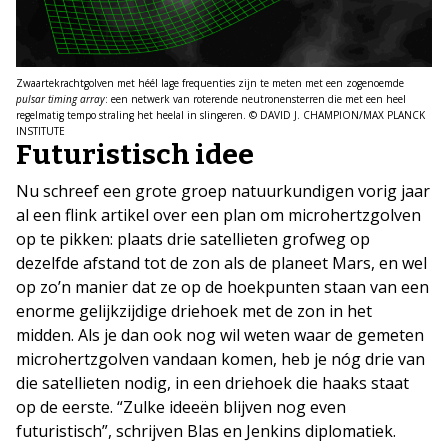
Zwaartekrachtgolven met héél lage frequenties zijn te meten met een zogenoemde
pulsar timing array
: een netwerk van roterende neutronensterren die met een heel
regelmatig tempo straling het heelal in slingeren. © DAVID J. CHAMPION/MAX PLANCK
INSTITUTE
Futuristisch idee
Nu schreef een grote groep natuurkundigen vorig jaar
al een flink artikel over een plan om microhertzgolven
op te pikken: plaats drie satellieten grofweg op
dezelfde afstand tot de zon als de planeet Mars, en wel
op zo’n manier dat ze op de hoekpunten staan van een
enorme gelijkzijdige driehoek met de zon in het
midden. Als je dan ook nog wil weten waar de gemeten
microhertzgolven vandaan komen, heb je nóg drie van
die satellieten nodig, in een driehoek die haaks staat
op de eerste. “Zulke ideeën blijven nog even
futuristisch”, schrijven Blas en Jenkins diplomatiek.