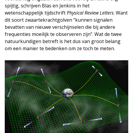
spijtig, schrijven Blas en Jenkins in het
wetenschappelijk tijdschrift
Physical Review Letters
. Want
dit soort zwaartekrachtgolven “kunnen signalen
bevatten van nieuwe verschijnselen die bij andere
frequenties moeilijk te observeren zijn”. Wat de twee
natuurkundigen betreft is het dus van groot belang
om een manier te bedenken om ze toch te meten.