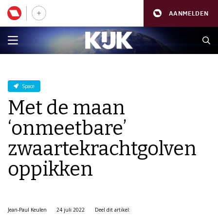
AANMELDEN
Space
Met de maan
‘onmeetbare’
zwaartekrachtgolven
oppikken
Jean-Paul Keulen
24 juli 2022
Deel dit artikel: