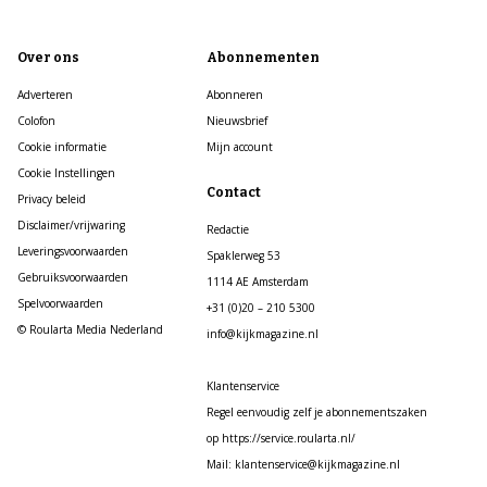
Over ons
Abonnementen
Adverteren
Abonneren
Colofon
Nieuwsbrief
Cookie informatie
Mijn account
Cookie Instellingen
Contact
Privacy beleid
Disclaimer/vrijwaring
Redactie
Leveringsvoorwaarden
Spaklerweg 53
Gebruiksvoorwaarden
1114 AE Amsterdam
Spelvoorwaarden
+31 (0)20 – 210 5300
© Roularta Media Nederland
info@kijkmagazine.nl
Klantenservice
Regel eenvoudig zelf je abonnementszaken
op https://service.roularta.nl/
Mail: klantenservice@kijkmagazine.nl