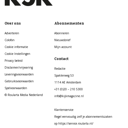
Over ons
Abonnementen
Adverteren
Abonneren
Colofon
Nieuwsbrief
Cookie informatie
Mijn account
Cookie Instellingen
Contact
Privacy beleid
Disclaimer/vrijwaring
Redactie
Leveringsvoorwaarden
Spaklerweg 53
Gebruiksvoorwaarden
1114 AE Amsterdam
Spelvoorwaarden
+31 (0)20 – 210 5300
© Roularta Media Nederland
info@kijkmagazine.nl
Klantenservice
Regel eenvoudig zelf je abonnementszaken
op https://service.roularta.nl/