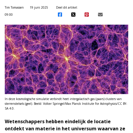
Tim Tomassen
19 juni 2025
Deel dit artikel:
09:00
In deze kosmologische simulatie verbindt heet intergalactisch gas (paars) clusters van
sterrenstelsels (geel). Beeld: Volker Springel/Max Planck Institute For Astrophysics/CC BY-
SA 4.0.
Wetenschappers hebben eindelijk de locatie
ontdekt van materie in het universum waarvan ze