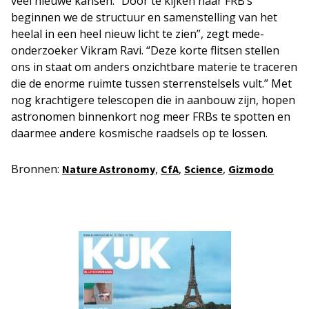
veel nieuwe kansen. “Door te kijken naar FRB’s
beginnen we de structuur en samenstelling van het
heelal in een heel nieuw licht te zien”, zegt mede-
onderzoeker Vikram Ravi. “Deze korte flitsen stellen
ons in staat om anders onzichtbare materie te traceren
die de enorme ruimte tussen sterrenstelsels vult.” Met
nog krachtigere telescopen die in aanbouw zijn, hopen
astronomen binnenkort nog meer FRBs te spotten en
daarmee andere kosmische raadsels op te lossen.
Bronnen:
,
,
,
Nature Astronomy
CfA
Science
Gizmodo