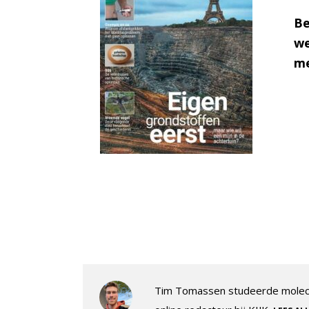
Be
we
me
Tim Tomassen studeerde molecul