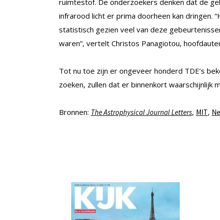
ruimtestof. De onderzoekers denken dat de gebr
infrarood licht er prima doorheen kan dringen.
statistisch gezien veel van deze gebeurtenisse
waren”, vertelt Christos Panagiotou, hoofdauteu
Tot nu toe zijn er ongeveer honderd TDE’s bek
zoeken, zullen dat er binnenkort waarschijnlijk
Bronnen:
,
,
The Astrophysical Journal Letters
MIT
Ne