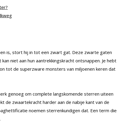
ter?
elkweg
n is, stort hij in tot een zwart gat. Deze zwarte gaten
cht kan niet aan hun aantrekkingskracht ontsnappen. Je hebt
e zon tot de superzware monsters van miljoenen keren dat
sterk genoeg om complete langskomende sterren uiteen
trekt de zwaartekracht harder aan de nabije kant van de
spaghettificatie noemen sterrenkundigen dat. Een term die
.