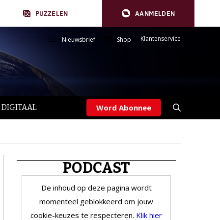
PUZZELEN
AANMELDEN
Klantenservice
Nieuwsbrief
Shop
 DIGITAAL
Word Abonnee
PODCAST
De inhoud op deze pagina wordt
momenteel geblokkeerd om jouw
cookie-keuzes te respecteren.
Klik hier