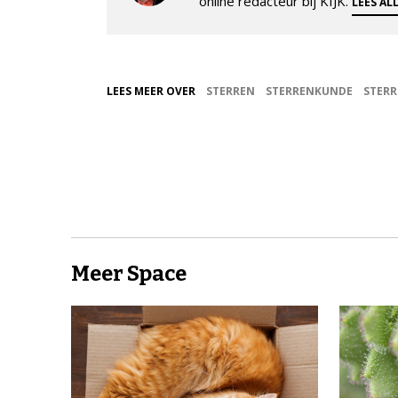
online redacteur bij KIJK.
LEES AL
LEES MEER OVER
STERREN
STERRENKUNDE
STERR
Meer Space