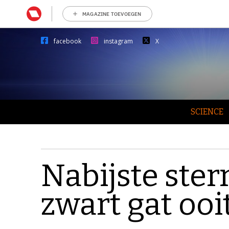
MAGAZINE TOEVOEGEN
facebook
instagram
X
SCIENCE
Nabijste ste
zwart gat ooi