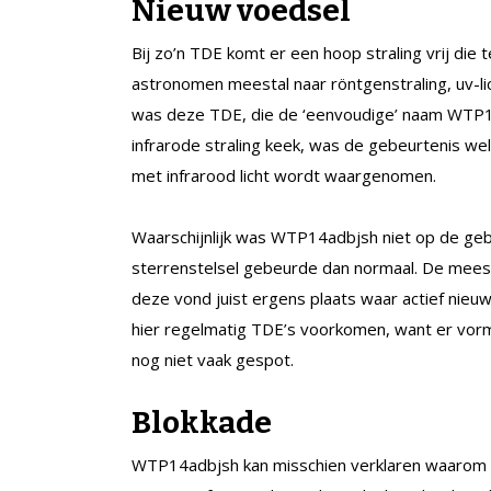
Nieuw voedsel
Bij zo’n TDE komt er een hoop straling vrij di
astronomen meestal naar röntgenstraling, uv-li
was deze TDE, die de ‘eenvoudige’ naam WTP14
infrarode straling keek, was de gebeurtenis wel
met infrarood licht wordt waargenomen.
Waarschijnlijk was WTP14adbjsh niet op de gebr
sterrenstelsel gebeurde dan normaal. De meeste 
deze vond juist ergens plaats waar actief nieuw
hier regelmatig TDE’s voorkomen, want er vorm
nog niet vaak gespot.
Blokkade
WTP14adbjsh kan misschien verklaren waarom da