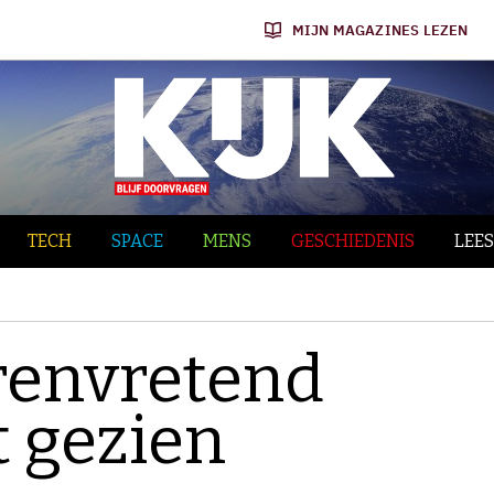
MIJN MAGAZINES LEZEN
TECH
SPACE
MENS
GESCHIEDENIS
LEES
rrenvretend
t gezien