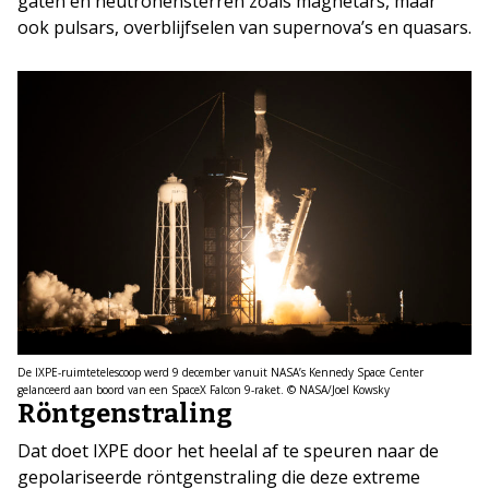
gaten en neutronensterren zoals magnetars, maar
ook pulsars, overblijfselen van supernova’s en quasars.
De IXPE-ruimtetelescoop werd 9 december vanuit NASA’s Kennedy Space Center
gelanceerd aan boord van een SpaceX Falcon 9-raket. © NASA/Joel Kowsky
Röntgenstraling
Dat doet IXPE door het heelal af te speuren naar de
gepolariseerde röntgenstraling die deze extreme