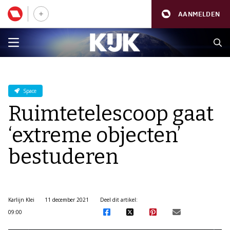
AANMELDEN
Space
Ruimtetelescoop gaat
‘extreme objecten’
bestuderen
Karlijn Klei
11 december 2021
Deel dit artikel:
09:00