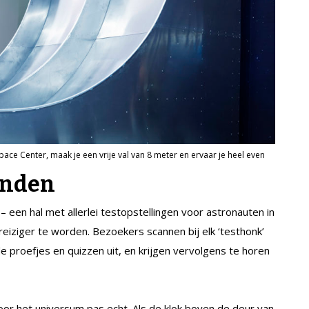
Space Center, maak je een vrije val van 8 meter en ervaar je heel even
anden
 een hal met allerlei testopstellingen voor astronauten in
reiziger te worden. Bezoekers scannen bij elk ‘testhonk’
proefjes en quizzen uit, en krijgen vervolgens te horen
or het universum pas echt. Als de klok boven de deur van