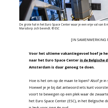
De grote hal in het Euro Space Center waar je een vrije val van 8 
Marsdorp zich bevindt. © ESC
[IN SAMENWERKING
Voor het ultieme vakantiegevoel hoef je he
naar het Euro Space Center
in de Belgische 
Amsterdam is daar genoeg te doen.
Hoe is het om op de maan te lopen? Alsof je in 
Hoewel je je bij dat antwoord iets kunt voorstell
voort te bewegen op een plek waar de zwaartekra
het Euro Space Center (ESC), in het Belgische d
is leuk voor jong én oud.