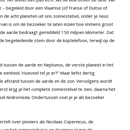
e – begeleid door een Vlaamse (of Franse of Duitse of
n de acht planeten uit ons zonnestelsel, onder je neus
iervan is om de bezoeker te laten inzien hoe immens groot
 de aarde bedraagt gemiddeld 150 miljoen kilometer. Dat
e begeleidende stem door de koptelefoon, terwijl op de
and tussen de aarde en Neptunus, de verste planeet in het
 eenheid. Hoeveel tel je er?” Maar liefst dertig
de afstand tussen de aarde en de zon. Vervolgens wordt
st krijg je het complete zonnestelsel te zien, daarna het
lsel Andromeda. Ondertussen voel je je als bezoeker
telt over pioniers als Nicolaas Copernicus, de
 van het zonnestelsel is en daarmee tegen de