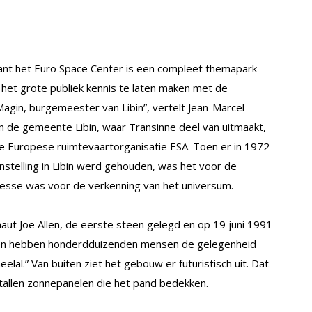
ant het Euro Space Center is een compleet themapark
 het grote publiek kennis te laten maken met de
gin, burgemeester van Libin”, vertelt Jean-Marcel
n de gemeente Libin, waar Transinne deel van uitmaakt,
de Europese ruimtevaartorganisatie ESA. Toen er in 1972
stelling in Libin werd gehouden, was het voor de
resse was voor de verkenning van het universum.
ut Joe Allen, de eerste steen gelegd en op 19 juni 1991
ien hebben honderdduizenden mensen de gelegenheid
lal.” Van buiten ziet het gebouw er futuristisch uit. Dat
ntallen zonnepanelen die het pand bedekken.