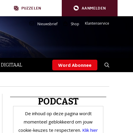
PUZZELEN
AANMELDEN
Klantenservice
Nieuwsbrief
Shop
 DIGITAAL
Word Abonnee
PODCAST
De inhoud op deze pagina wordt
momenteel geblokkeerd om jouw
cookie-keuzes te respecteren.
Klik hier