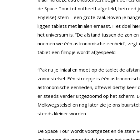
de Space Tour tot nul heeft afgeteld, betreed j
Engelse) stem – een grote zaal. Boven je hange
liggen tablets met linialen ernaast. Het doel h
het universum is. “De afstand tussen de zon en
noemen we één astronomische eenheid”, zegt d
tablet een filmpje wordt afgespeeld.
“Pak nu je liniaal en meet op de tablet de afst
zonnestelsel. Eén streepje is één astronomische
astronomische eenheden, oftewel dertig keer 
er steeds verder uitgezoomd op het scherm. Eer
Melkwegstelsel en nog later zie je ons buurste
steeds kleiner worden.
De Space Tour wordt voortgezet en de stem ver
astronoom die opperde dat de zon het centrum