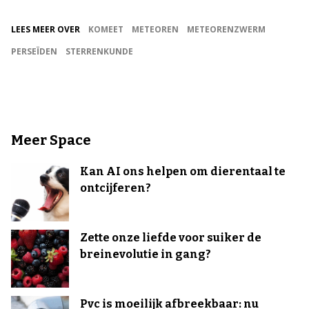
LEES MEER OVER
KOMEET
METEOREN
METEORENZWERM
PERSEÏDEN
STERRENKUNDE
Meer Space
Kan AI ons helpen om dierentaal te
ontcijferen?
Zette onze liefde voor suiker de
breinevolutie in gang?
Pvc is moeilijk afbreekbaar: nu