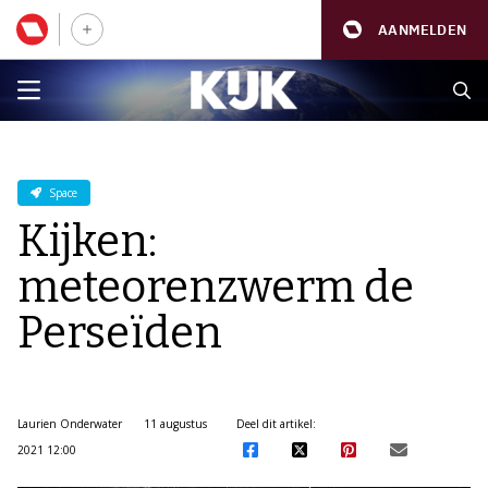
AANMELDEN
Space
Kijken:
meteorenzwerm de
Perseïden
Laurien Onderwater
11 augustus
Deel dit artikel:
2021 12:00