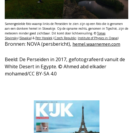
Samengestelde foto waarop links de Perseïden te zien zijn op een foto die is genomen
aan een donkere hemel in Slowakije. Op de opname rechts, genomen in Tsjechië, zijn de
meteoren minder goed zichtbaar. Dit komt door lichtvervuiling. ©
Tomas
Slovinsky
(
Slovakia
) &
Petr Horalek
(
Czech Republic
;
Institute of Physics in Opava
)
Bronnen: NOVA (persbericht),
hemel.waarnemen.com
Beeld: De Perseïden in 2017, gefotografeerd vanuit de
White Desert in Egypte. © Ahmed abd elkader
mohamed/CC BY-SA 4.0