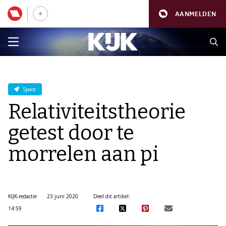
AANMELDEN
Space
Relativiteitstheorie
getest door te
morrelen aan pi
KIJK-redactie
23 juni 2020
Deel dit artikel:
14:59