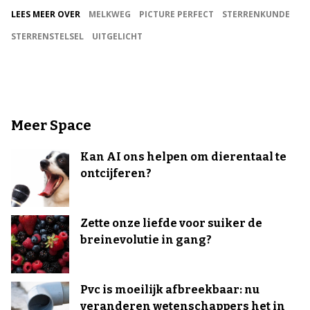
LEES MEER OVER
MELKWEG
PICTURE PERFECT
STERRENKUNDE
STERRENSTELSEL
UITGELICHT
Meer Space
Kan AI ons helpen om dierentaal te
ontcijferen?
Zette onze liefde voor suiker de
breinevolutie in gang?
Pvc is moeilijk afbreekbaar: nu
veranderen wetenschappers het in