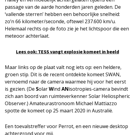
passage van de aarde honderden jaren geleden. De
‘vallende sterren’ hebben een behoorlijke snelheid:
zo’n 66 kilometer/seconde, oftewel 237.600 km/u.
Helemaal rechts op de foto zie je het lichtspoor die een
meteoor achterlaat.
Lees ook: TESS vangt explosie komeet in beeld
Maar links op de plaat valt nog iets op: een heldere,
groen stip. Dit is de recent ontdekte komeet SWAN,
vernoemd naar de camera waarmee hij voor het eerst
is gezien. (De
S
olar
W
ind
AN
isotropies-camera bevindt
zich aan boord van ruimteverkenner Solar Heliospheric
Observer.) Amateurastronoom Michael Mattiazzo
spotte de komeet op 25 maart 2020 in Australië.
Een toevalstreffer voor Perrot, en een nieuwe desktop
achtergrond voor mij.