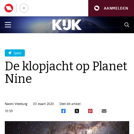
AANMELDEN
Space
De klopjacht op Planet
Nine
Naomi Vreeburg
03 maart 2020
Deel dit artikel:
10:59