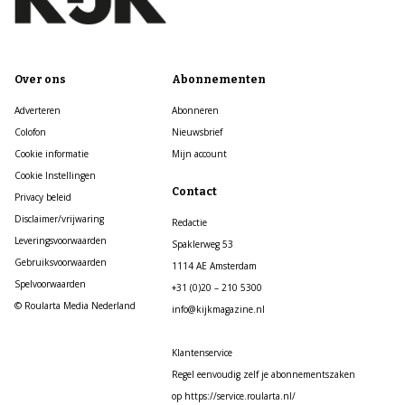
Over ons
Abonnementen
Adverteren
Abonneren
Colofon
Nieuwsbrief
Cookie informatie
Mijn account
Cookie Instellingen
Contact
Privacy beleid
Disclaimer/vrijwaring
Redactie
Leveringsvoorwaarden
Spaklerweg 53
Gebruiksvoorwaarden
1114 AE Amsterdam
Spelvoorwaarden
+31 (0)20 – 210 5300
© Roularta Media Nederland
info@kijkmagazine.nl
Klantenservice
Regel eenvoudig zelf je abonnementszaken
op https://service.roularta.nl/