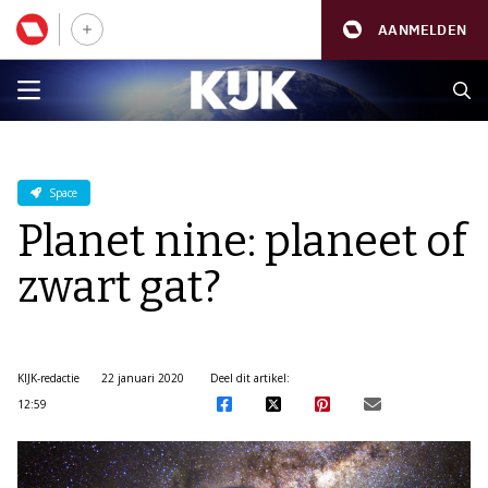
AANMELDEN
Space
Planet nine: planeet of
zwart gat?
KIJK-redactie
22 januari 2020
Deel dit artikel:
12:59