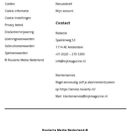
Colofon
Nieuwsbrief
Cookie informatie
Mijn account
Cookie Instellingen
Contact
Privacy beleid
Disclaimer/vrijwaring
Redactie
Leveringsvoorwaarden
Spaklerweg 53
Gebruiksvoorwaarden
1114 AE Amsterdam
Spelvoorwaarden
+31 (0)20 – 210 5300
© Roularta Media Nederland
info@kijkmagazine.nl
Klantenservice
Regel eenvoudig zelf je abonnementszaken
op https://service.roularta.nl/
Mail: klantenservice@kijkmagazine.nl
Roularta Media Nederland ©