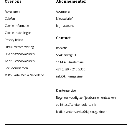
Over ons
Abonnementen
Adverteren
Abonneren
Colofon
Nieuwsbrief
Cookie informatie
Mijn account
Cookie Instellingen
Contact
Privacy beleid
Disclaimer/vrijwaring
Redactie
Leveringsvoorwaarden
Spaklerweg 53
Gebruiksvoorwaarden
1114 AE Amsterdam
Spelvoorwaarden
+31 (0)20 – 210 5300
© Roularta Media Nederland
info@kijkmagazine.nl
Klantenservice
Regel eenvoudig zelf je abonnementszaken
op https://service.roularta.nl/
Mail: klantenservice@kijkmagazine.nl