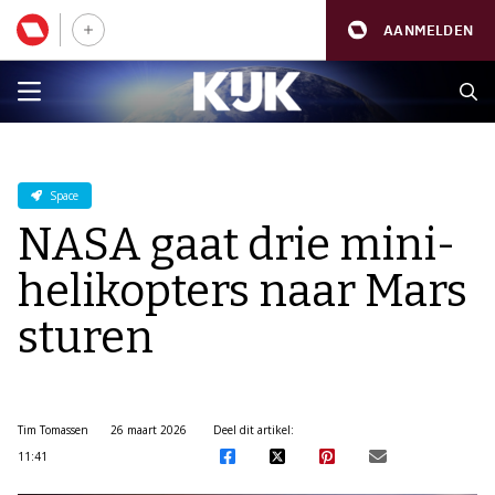
AANMELDEN
Space
NASA gaat drie mini-
helikopters naar Mars
sturen
Tim Tomassen
26 maart 2026
Deel dit artikel:
11:41