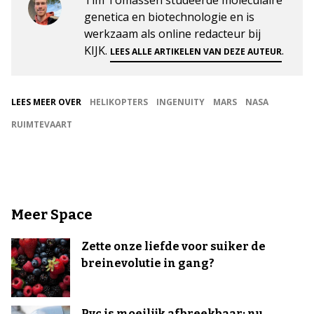
Tim Tomassen studeerde moleculaire
genetica en biotechnologie en is
werkzaam als online redacteur bij
KIJK.
.
LEES ALLE ARTIKELEN VAN DEZE AUTEUR
LEES MEER OVER
HELIKOPTERS
INGENUITY
MARS
NASA
RUIMTEVAART
Meer Space
Zette onze liefde voor suiker de
breinevolutie in gang?
Pvc is moeilijk afbreekbaar: nu