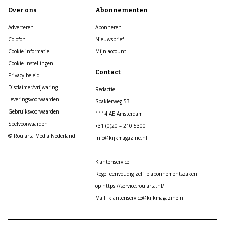
Over ons
Abonnementen
Adverteren
Abonneren
Colofon
Nieuwsbrief
Cookie informatie
Mijn account
Cookie Instellingen
Contact
Privacy beleid
Disclaimer/vrijwaring
Redactie
Leveringsvoorwaarden
Spaklerweg 53
Gebruiksvoorwaarden
1114 AE Amsterdam
Spelvoorwaarden
+31 (0)20 – 210 5300
© Roularta Media Nederland
info@kijkmagazine.nl
Klantenservice
Regel eenvoudig zelf je abonnementszaken
op https://service.roularta.nl/
Mail: klantenservice@kijkmagazine.nl