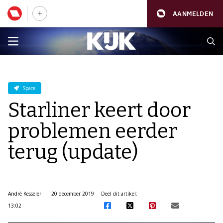
AANMELDEN
Space
Starliner keert door
problemen eerder
terug (update)
André Kesseler
20 december 2019
Deel dit artikel:
13:02