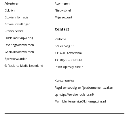
Adverteren
Abonneren
Colofon
Nieuwsbrief
Cookie informatie
Mijn account
Cookie Instellingen
Contact
Privacy beleid
Disclaimer/vrijwaring
Redactie
Leveringsvoorwaarden
Spaklerweg 53
Gebruiksvoorwaarden
1114 AE Amsterdam
Spelvoorwaarden
+31 (0)20 – 210 5300
© Roularta Media Nederland
info@kijkmagazine.nl
Klantenservice
Regel eenvoudig zelf je abonnementszaken
op https://service.roularta.nl/
Mail: klantenservice@kijkmagazine.nl