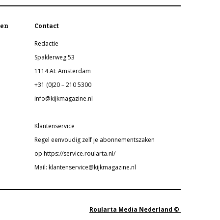
en
Contact
Redactie
Spaklerweg 53
1114 AE Amsterdam
+31 (0)20 – 210 5300
info@kijkmagazine.nl
Klantenservice
Regel eenvoudig zelf je abonnementszaken
op https://service.roularta.nl/
Mail: klantenservice@kijkmagazine.nl
Roularta Media Nederland ©