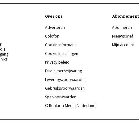
Over ons
Abonnement
Adverteren
Abonneren
Colofon
Nieuwsbrief
r
Cookie informatie
Mijn account
 die
Cookie Instellingen
pgang
 niks
Privacy beleid
Disclaimer/vrijwaring
Leveringsvoorwaarden
Gebruiksvoorwaarden
Spelvoorwaarden
© Roularta Media Nederland