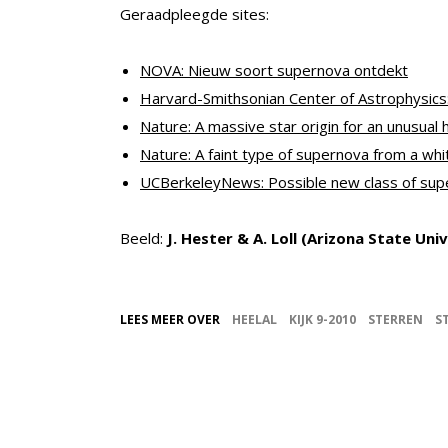
Geraadpleegde sites:
NOVA: Nieuw soort supernova ontdekt
Harvard-Smithsonian Center of Astrophysics:
Nature: A massive star origin for an unusual h
Nature: A faint type of supernova from a whi
UCBerkeleyNews: Possible new class of supe
Beeld:
J. Hester & A. Loll (Arizona State Un
LEES MEER OVER
HEELAL
KIJK 9-2010
STERREN
S