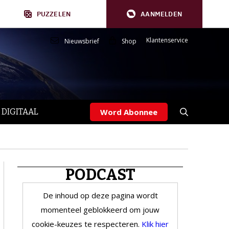
PUZZELEN
AANMELDEN
Klantenservice
Nieuwsbrief
Shop
 DIGITAAL
Word Abonnee
PODCAST
De inhoud op deze pagina wordt
momenteel geblokkeerd om jouw
cookie-keuzes te respecteren.
Klik hier