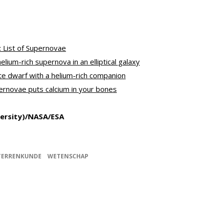
 List of Supernovae
elium-rich supernova in an elliptical galaxy
te dwarf with a helium-rich companion
rnovae puts calcium in your bones
iversity)/NASA/ESA
TERRENKUNDE
WETENSCHAP