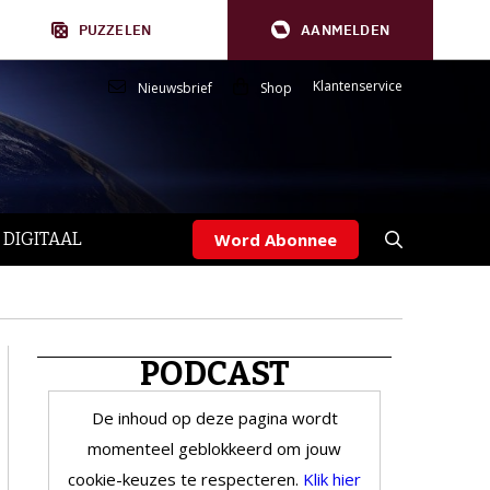
PUZZELEN
AANMELDEN
Klantenservice
Nieuwsbrief
Shop
 DIGITAAL
Word Abonnee
PODCAST
De inhoud op deze pagina wordt
momenteel geblokkeerd om jouw
cookie-keuzes te respecteren.
Klik hier