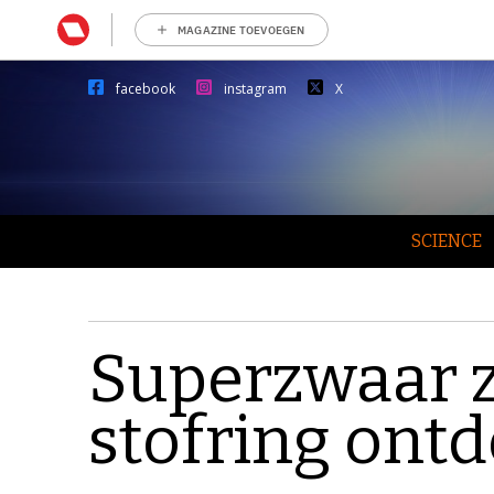
MAGAZINE TOEVOEGEN
facebook
instagram
X
SCIENCE
Superzwaar z
stofring ontd