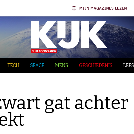
MIJN MAGAZINES LEZEN
TECH
SPACE
MENS
GESCHIEDENIS
LEES
wart gat achter
ekt