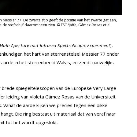
 Messier 77. De zwarte stip geeft de positie van het zwarte gat aan,
reide stofschijf daaromheen zien. © ESO/Jaffe, Gámez-Rosas et al.
Multi AperTure mid-Infrared SpectroScopic Experiment
),
nkundigen het hart van sterrenstelsel Messier 77 onder
e aarde in het sterrenbeeld Walvis, en zendt nauwelijks
ter brede spiegeltelescopen van de Europese Very Large
der leiding van Violeta Gámez Rosas van de Universiteit
s. Vanaf de aarde kijken we precies tegen een dikke
angt. Die ring bestaat uit materiaal dat van veraf naar
ait tot het wordt opgeslokt.