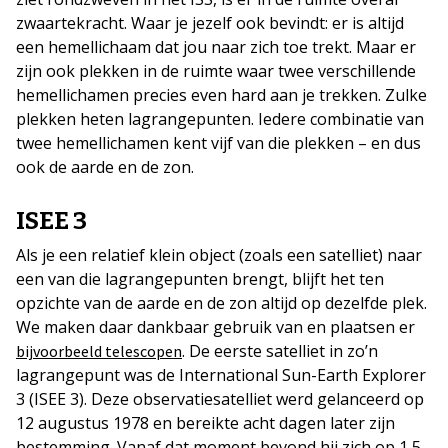
zwaartekracht. Waar je jezelf ook bevindt: er is altijd
een hemellichaam dat jou naar zich toe trekt. Maar er
zijn ook plekken in de ruimte waar twee verschillende
hemellichamen precies even hard aan je trekken. Zulke
plekken heten lagrangepunten. Iedere combinatie van
twee hemellichamen kent vijf van die plekken – en dus
ook de aarde en de zon.
ISEE 3
Als je een relatief klein object (zoals een satelliet) naar
een van die lagrangepunten brengt, blijft het ten
opzichte van de aarde en de zon altijd op dezelfde plek.
We maken daar dankbaar gebruik van en plaatsen er
. De eerste satelliet in zo’n
bijvoorbeeld telescopen
lagrangepunt was de International Sun-Earth Explorer
3 (ISEE 3). Deze observatiesatelliet werd gelanceerd op
12 augustus 1978 en bereikte acht dagen later zijn
bestemming. Vanaf dat moment bevond hij zich op 1,5