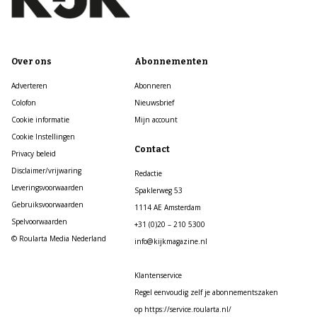
Over ons
Abonnementen
Adverteren
Abonneren
Colofon
Nieuwsbrief
Cookie informatie
Mijn account
Cookie Instellingen
Contact
Privacy beleid
Disclaimer/vrijwaring
Redactie
Leveringsvoorwaarden
Spaklerweg 53
Gebruiksvoorwaarden
1114 AE Amsterdam
Spelvoorwaarden
+31 (0)20 – 210 5300
© Roularta Media Nederland
info@kijkmagazine.nl
Klantenservice
Regel eenvoudig zelf je abonnementszaken
op https://service.roularta.nl/